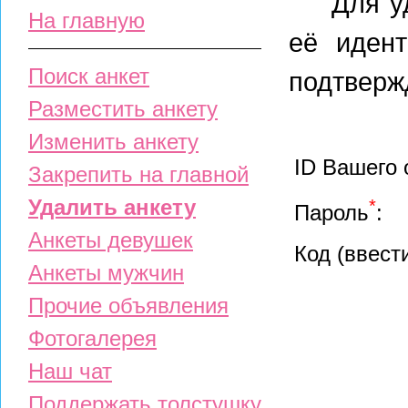
Для уда
На главную
её иден
Поиск анкет
подтверж
Разместить анкету
Изменить анкету
ID Вашего
Закрепить на главной
Удалить анкету
*
Пароль
:
Анкеты девушек
Код (ввест
Анкеты мужчин
Прочие объявления
Фотогалерея
Наш чат
Поддержать толстушку